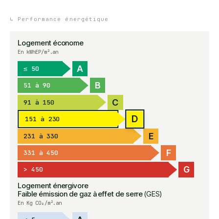
↳
Performance énergétique
Logement économe
En kWhEP/m².an
A
≤ 50
B
51 à 90
C
91 à 150
D
151 à 230
E
231 à 330
F
331 à 450
G
> 450
Logement énergivore
Faible émission de gaz à effet de serre
(GES)
En Kg CO₂/m².an