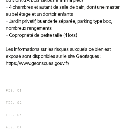
du Mont d’Arbois (skibus à 1min à pied)
- 4 chambres et autant de salle de bain, dont une master
au bel étage et un dortoir enfants
- Jardin privatif, buanderie séparée, parking type box,
nombreux rangements
- Copropriété de petite taille (4 lots)
Les informations sur les risques auxquels ce bien est
exposé sont disponibles sur le site Géorisques :
https://www.georisques.gouv.fr/
FIG.
01
FIG.
02
FIG.
03
FIG.
04