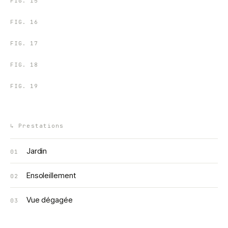
FIG.
15
FIG.
16
FIG.
17
FIG.
18
FIG.
19
↳
Prestations
Jardin
01
Ensoleillement
02
Vue dégagée
03