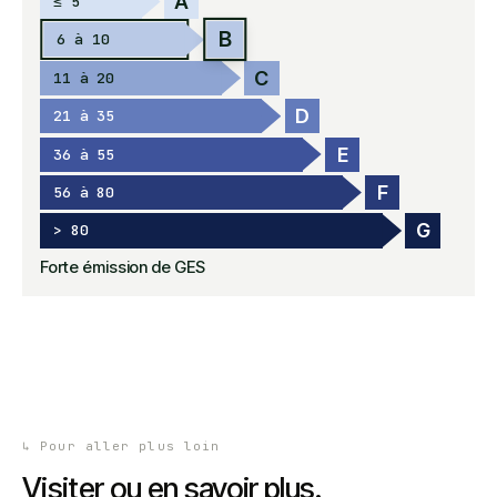
A
≤ 5
B
6 à 10
C
11 à 20
D
21 à 35
E
36 à 55
F
56 à 80
G
> 80
Forte émission de GES
↳
Pour aller plus loin
Visiter ou en savoir plus.