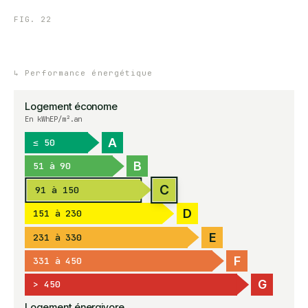
FIG.
22
↳
Performance énergétique
Logement économe
En kWhEP/m².an
A
≤ 50
B
51 à 90
C
91 à 150
D
151 à 230
E
231 à 330
F
331 à 450
G
> 450
Logement énergivore