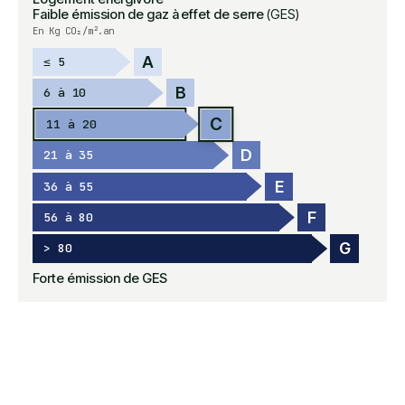
Faible émission de gaz à effet de serre
(GES)
En Kg CO₂/m².an
A
≤ 5
B
6 à 10
C
11 à 20
D
21 à 35
E
36 à 55
F
56 à 80
G
> 80
Forte émission de GES