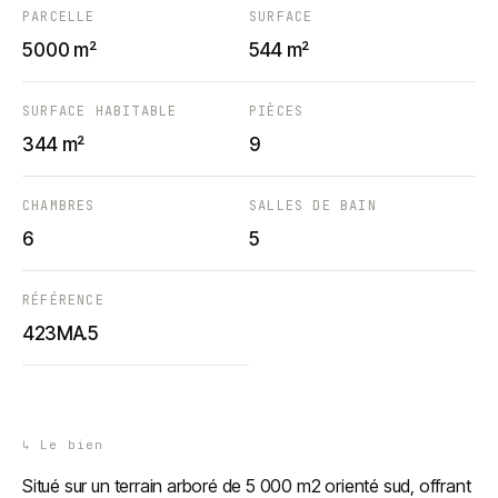
PARCELLE
SURFACE
5 000 m²
544 m²
SURFACE HABITABLE
PIÈCES
344 m²
9
CHAMBRES
SALLES DE BAIN
6
5
RÉFÉRENCE
423MA.5
↳
Le bien
Situé sur un terrain arboré de 5 000 m2 orienté sud, offrant