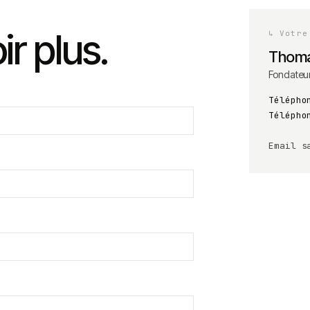
ir plus.
↳
Votre
Thoma
Fondateu
Télépho
Télépho
Email
s