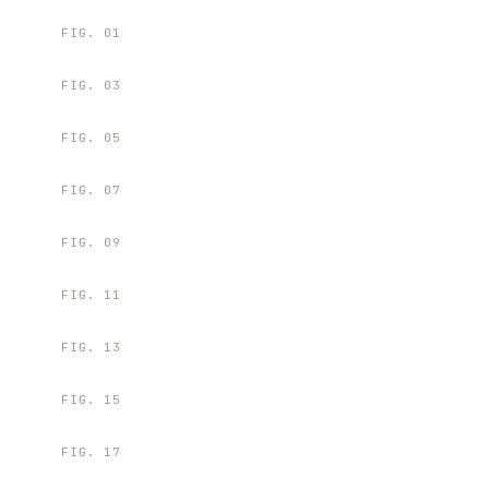
FIG.
01
FIG.
03
FIG.
05
FIG.
07
FIG.
09
FIG.
11
FIG.
13
FIG.
15
FIG.
17