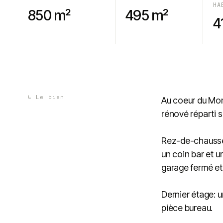
HA
850 m²
495 m²
4
↳
Le bien
Au coeur du Mont
rénové réparti s
Rez-de-chaussée
un coin bar et u
garage fermé et
Dernier étage: u
pièce bureau.