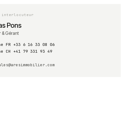
 interlocuteur
s Pons
r & Gérant
ne FR
+33 6 16 33 08 06
ne CH
+41 79 331 93 49
ales@aresimmobilier.com