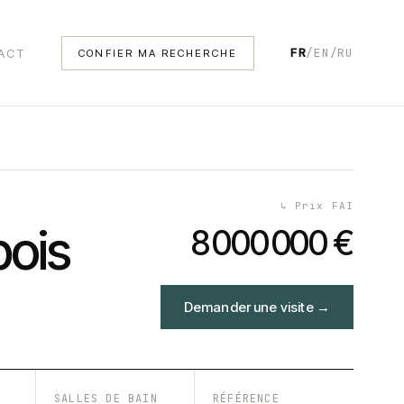
FR
/
EN
/
RU
ACT
CONFIER MA RECHERCHE
↳
Prix FAI
bois
8 000 000 €
Demander une visite
→
SALLES DE BAIN
RÉFÉRENCE