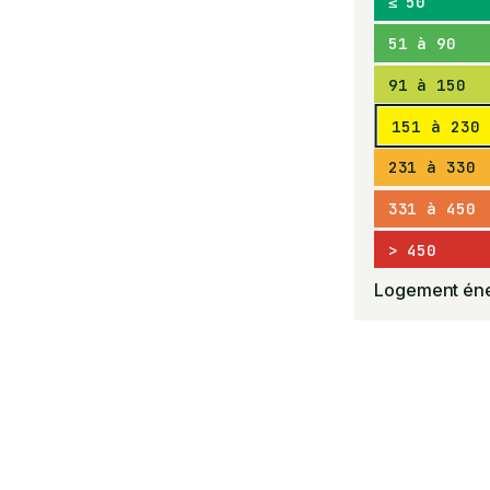
≤ 50
51 à 90
91 à 150
151 à 230
231 à 330
331 à 450
> 450
Logement éne