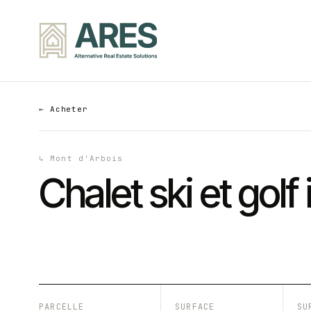
←
Acheter
↳
Mont d'Arbois
Chalet ski et gol
PARCELLE
SURFACE
SU