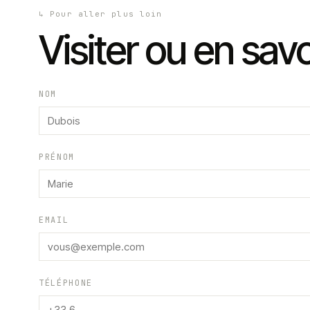
↳
Pour aller plus loin
Visiter ou en savo
NOM
PRÉNOM
EMAIL
TÉLÉPHONE