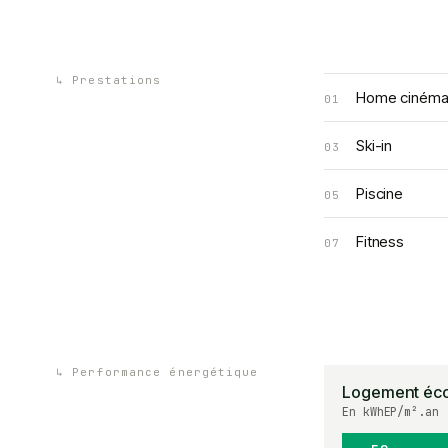
↳
Prestations
Home ciném
01
Ski-in
03
Piscine
05
Fitness
07
↳
Performance énergétique
Logement éc
En kWhEP/m².an