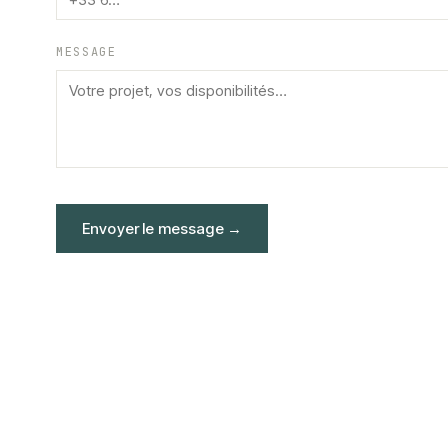
MESSAGE
Envoyer le message
→