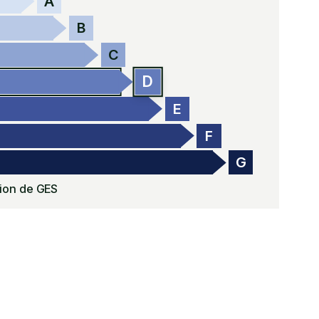
A
B
C
D
E
F
G
ion de GES