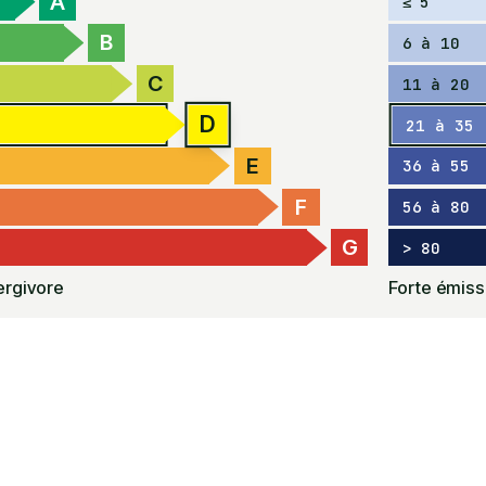
A
≤ 5
B
6 à 10
C
11 à 20
D
21 à 35
E
36 à 55
F
56 à 80
G
> 80
rgivore
Forte émiss