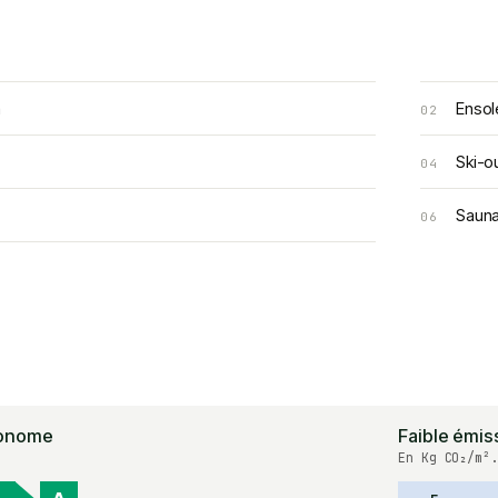
a
Ensol
02
Ski-o
04
Saun
06
onome
Faible émis
En Kg CO₂/m².