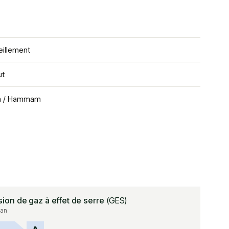
eillement
ut
a / Hammam
sion de gaz à effet de serre
(GES)
an