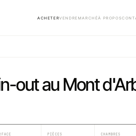
ACHETER
VENDRE
MARCHÉ
À PROPOS
CONT
f in-out au Mont d'Ar
RFACE
PIÈCES
CHAMBRES