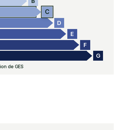
B
C
D
E
F
G
ion de GES