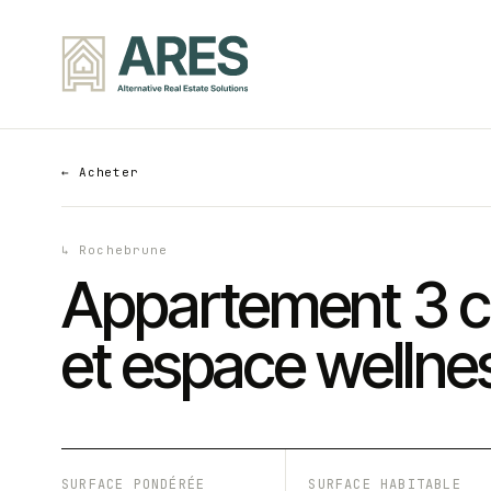
←
Acheter
↳
Rochebrune
Appartement 3 c
et espace wellne
SURFACE PONDÉRÉE
SURFACE HABITABLE