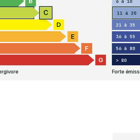
B
6 à 10
C
11 à 20
D
21 à 35
E
36 à 55
F
56 à 80
G
> 80
rgivore
Forte émiss