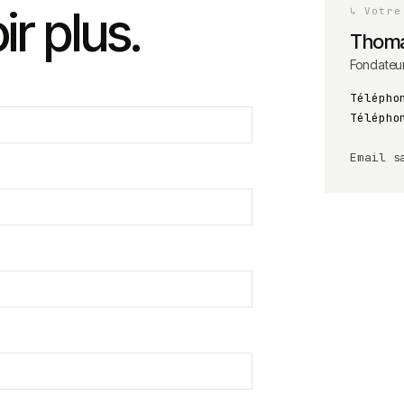
ir plus.
↳
Votre
Thoma
Fondateu
Télépho
Télépho
Email
s