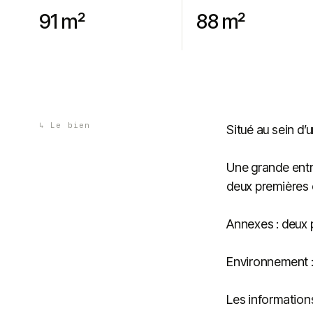
91 m²
88 m²
↳
Le bien
Situé au sein d’
Une grande entré
deux premières 
Annexes : deux 
Environnement :
Les informations