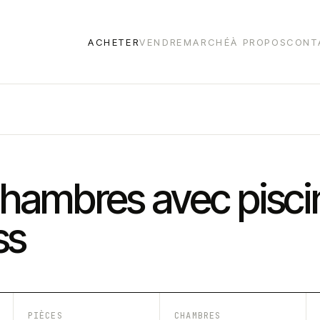
ACHETER
VENDRE
MARCHÉ
À PROPOS
CONT
hambres avec pisci
ss
PIÈCES
CHAMBRES