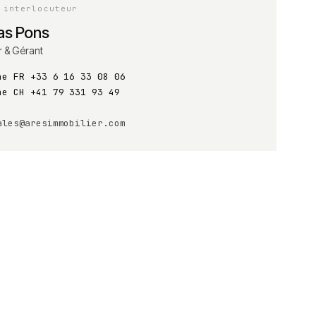
 interlocuteur
s Pons
r & Gérant
ne FR
+33 6 16 33 08 06
ne CH
+41 79 331 93 49
ales@aresimmobilier.com