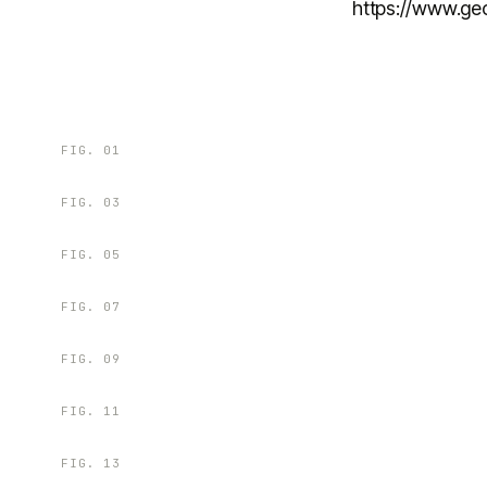
https://www.geo
FIG.
01
FIG.
03
FIG.
05
FIG.
07
FIG.
09
FIG.
11
FIG.
13