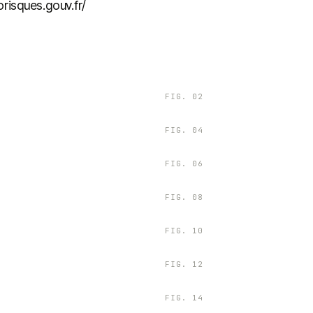
risques.gouv.fr/
FIG.
02
FIG.
04
FIG.
06
FIG.
08
FIG.
10
FIG.
12
FIG.
14