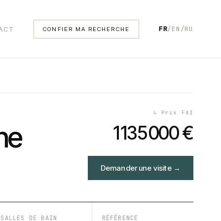
FR
/
EN
/
RU
ACT
CONFIER MA RECHERCHE
↳
Prix FAI
ne
1 135 000 €
Demander une visite
→
SALLES DE BAIN
RÉFÉRENCE