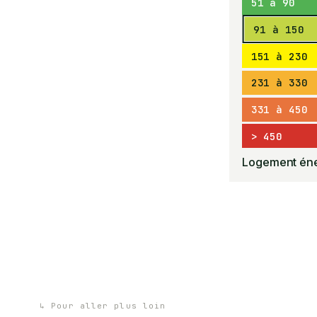
51 à 90
91 à 150
151 à 230
231 à 330
331 à 450
> 450
Logement éne
↳
Pour aller plus loin