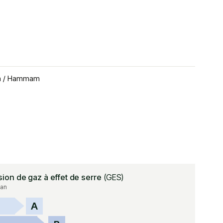
a / Hammam
sion de gaz à effet de serre
(GES)
an
A