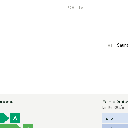
FIG.
16
Saun
02
onome
Faible émis
En Kg CO₂/m².
A
≤ 5