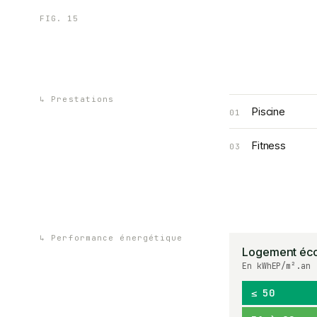
FIG.
15
↳
Prestations
Piscine
01
Fitness
03
↳
Performance énergétique
Logement éc
En kWhEP/m².an
≤ 50