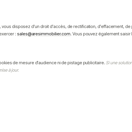
us disposez d'un droit d'accès, de rectification, d'effacement, de p
 exercer :
sales@aresimmobilier.com
. Vous pouvez également saisir l
 cookies de mesure d'audience ni de pistage publicitaire.
Si une solutio
ise à jour.