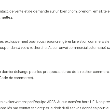
s
ontact, de vente et de demande sur un bien : nom, prénom, email, té
nsmettez.
es exclusivement pour vous répondre, gérer la relation commerciale 
respondant à votre recherche. Aucun envoi commercial automatisé s
 dernier échange pour les prospects, durée de la relation commercial
e Code de commerce).
s exclusivement par l'équipe ARES. Aucun transfert hors UE. Nos pre
ont liés par contrat et n'ont pas le droit d'utiliser vos données pour l