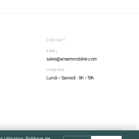
CONTACT
EMAIL
sales@aresimmobilier.com
HORAIRES
Lundi – Samedi · 9h – 19h
 utilisation.
Politique de
MENTIONS LÉGALES
RGPD
HONORAIRES