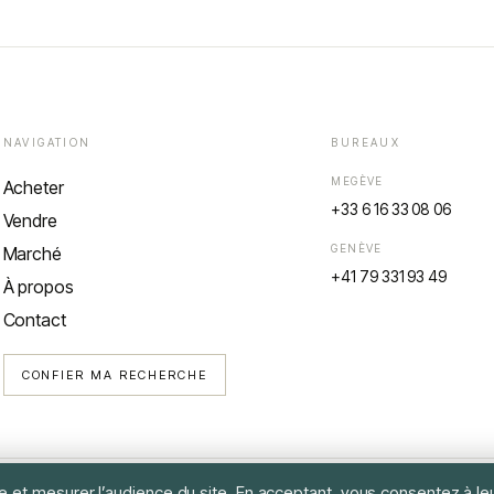
NAVIGATION
BUREAUX
MEGÈVE
Acheter
+33 6 16 33 08 06
Vendre
GENÈVE
Marché
+41 79 331 93 49
À propos
Contact
CONFIER MA RECHERCHE
 et mesurer l’audience du site. En acceptant, vous consentez à leur